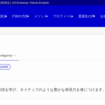
 Embassy Yokota English
決法
FSDの方針
メソッド
プロフィール
受講生の声
お
ategory –
英語表現
表現を学び、ネイティブのような豊かな表現力を身につけます