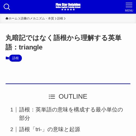
MENU
ホーム
語彙のメカニズム・本質
語根
丸暗記ではなく語根から理解する英単
語：triangle
語根
OUTLINE
語根：英単語の意味を構成する最小単位の
部分
語根「tri-」の意味と起源