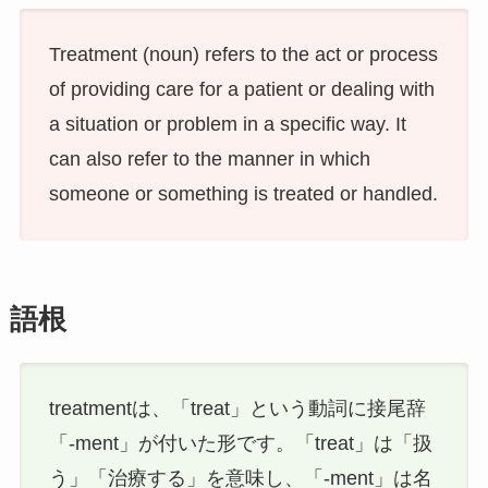
Treatment (noun) refers to the act or process
of providing care for a patient or dealing with
a situation or problem in a specific way. It
can also refer to the manner in which
someone or something is treated or handled.
語根
treatmentは、「treat」という動詞に接尾辞
「-ment」が付いた形です。「treat」は「扱
う」「治療する」を意味し、「-ment」は名