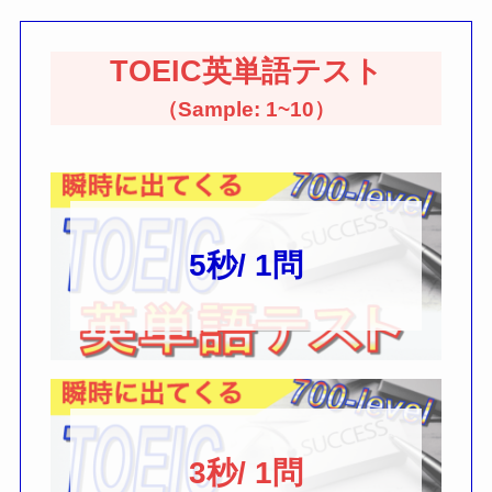
TOEIC
英単語テスト
（Sample: 1~10）
5秒/ 1問
3秒/ 1問