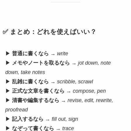
✅ まとめ：どれを使えばいい？
▶
普通に書くなら
→
write
▶
メモやノートを取るなら
→
jot down, note
down, take notes
▶
乱雑に書くなら
→
scribble, scrawl
▶
正式な文章を書くなら
→
compose, pen
▶
清書や編集するなら
→
revise, edit, rewrite,
proofread
▶
記入するなら
→
fill out, sign
▶
なぞって書くなら
→
trace