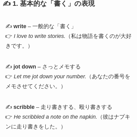
✍️ 1. 基本的な「書く」の表現
✍️
write
– 一般的な「書く」
👉
I love to write stories.
（私は物語を書くのが大好
きです。）
✍️
jot down
– さっとメモする
👉
Let me jot down your number.
（あなたの番号を
メモさせてください。）
✍️
scribble
– 走り書きする、殴り書きする
👉
He scribbled a note on the napkin.
（彼はナプキ
ンに走り書きをした。）