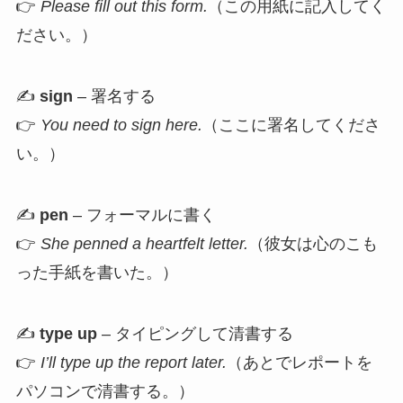
👉
Please fill out this form.
（この用紙に記入してく
ださい。）
✍️
sign
– 署名する
👉
You need to sign here.
（ここに署名してくださ
い。）
✍️
pen
– フォーマルに書く
👉
She penned a heartfelt letter.
（彼女は心のこも
った手紙を書いた。）
✍️
type up
– タイピングして清書する
👉
I’ll type up the report later.
（あとでレポートを
パソコンで清書する。）