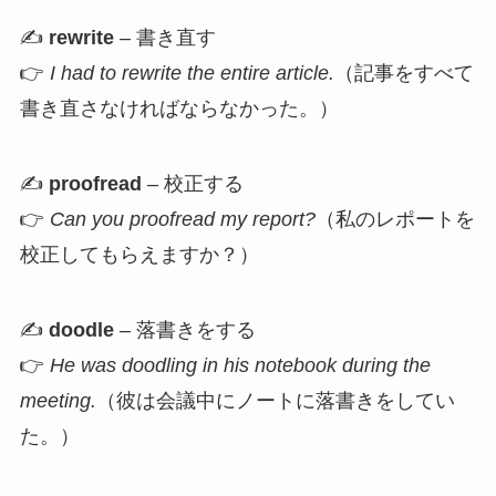
✍️
rewrite
– 書き直す
👉
I had to rewrite the entire article.
（記事をすべて
書き直さなければならなかった。）
✍️
proofread
– 校正する
👉
Can you proofread my report?
（私のレポートを
校正してもらえますか？）
✍️
doodle
– 落書きをする
👉
He was doodling in his notebook during the
meeting.
（彼は会議中にノートに落書きをしてい
た。）