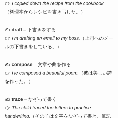
👉
I copied down the recipe from the cookbook.
（料理本からレシピを書き写した。）
✍️
draft
– 下書きをする
👉
I’m drafting an email to my boss.
（上司へのメー
ルの下書きをしている。）
✍️
compose
– 文章や曲を作る
👉
He composed a beautiful poem.
（彼は美しい詩
を作った。）
✍️
trace
– なぞって書く
👉
The child traced the letters to practice
handwriting.
（その子は文字をなぞって書き、筆記