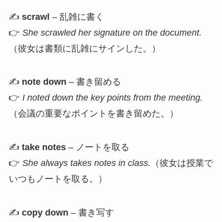
✍️
scrawl
– 乱雑に書く
👉
She scrawled her signature on the document.
（彼女は書類に乱雑にサインした。）
✍️
note down
– 書き留める
👉
I noted down the key points from the meeting.
（会議の重要なポイントを書き留めた。）
✍️
take notes
– ノートを取る
👉
She always takes notes in class.
（彼女は授業で
いつもノートを取る。）
✍️
copy down
– 書き写す