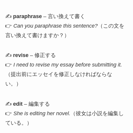
✍️
paraphrase
– 言い換えて書く
👉
Can you paraphrase this sentence?
（この文を
言い換えて書けますか？）
✍️
revise
– 修正する
👉
I need to revise my essay before submitting it.
（提出前にエッセイを修正しなければならな
い。）
✍️
edit
– 編集する
👉
She is editing her novel.
（彼女は小説を編集し
ている。）