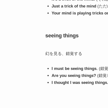
Just a trick of the mind
(ただ
Your mind is playing tricks o
seeing things
幻を見る、錯覚する
I must be seeing things.
(錯
Are you seeing things?
(錯覚
I thought I was seeing things