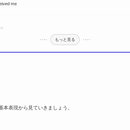
eived me
w
rn
もっと見る
基本表現から見ていきましょう。