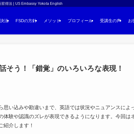
 Embassy Yokota English
決法
FSDの方針
メソッド
プロフィール
受講生の声
お
話そう！「錯覚」のいろいろな表現！
ら思い込みや勘違いまで、英語では状況やニュアンスによ
の体験や認識のズレが表現できるようになります。今回は
ご紹介します！