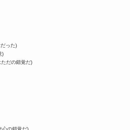
だった)
)
はただの錯覚だ)
は心の錯覚だ)