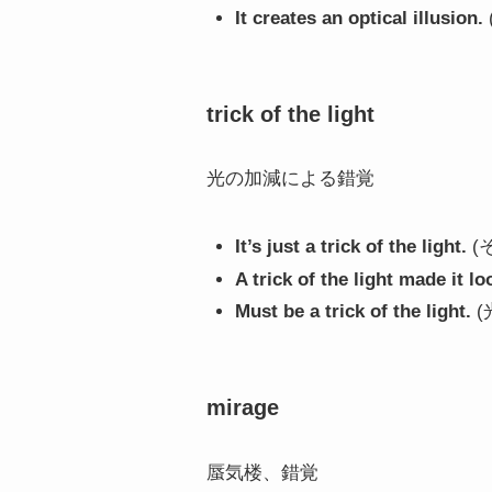
It creates an optical illusion.
trick of the light
光の加減による錯覚
It’s just a trick of the light.
(
A trick of the light made it lo
Must be a trick of the light.
(
mirage
蜃気楼、錯覚