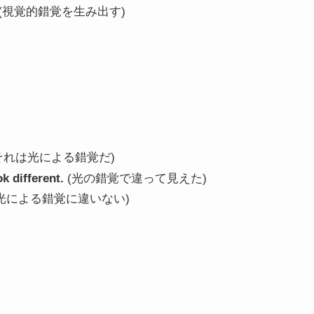
(視覚的錯覚を生み出す)
それは光による錯覚だ)
ok different.
(光の錯覚で違って見えた)
光による錯覚に違いない)