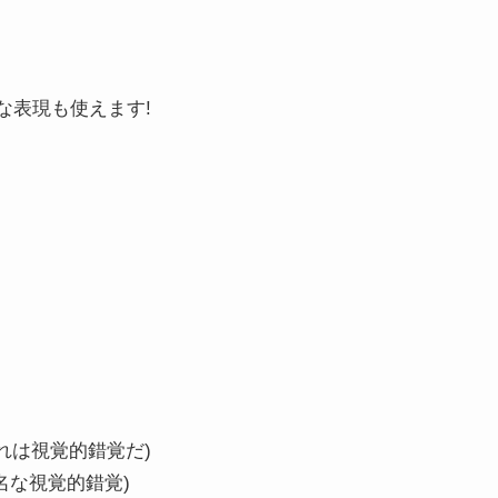
な表現も使えます!
れは視覚的錯覚だ)
名な視覚的錯覚)