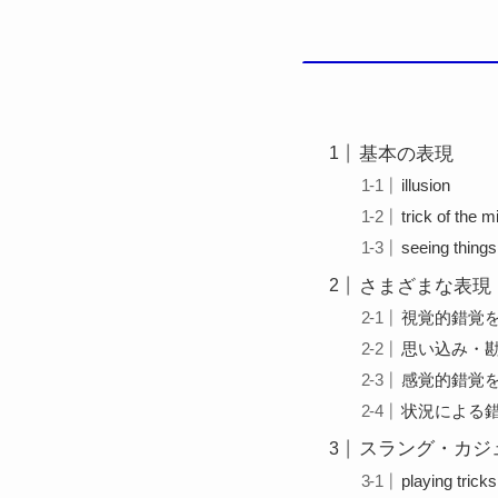
基本の表現
illusion
trick of the m
seeing things
さまざまな表現
視覚的錯覚
思い込み・
感覚的錯覚
状況による
スラング・カジ
playing trick