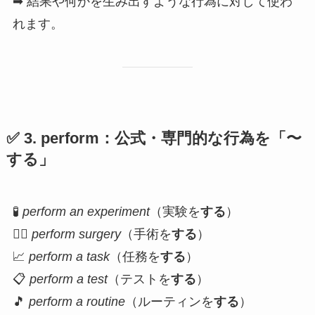
➡ 結果や何かを生み出すような行為に対して使わ
れます。
✅ 3.
perform
：公式・専門的な行為を「〜
する」
🧪
perform an experiment
（実験を
する
）
👨‍⚕️
perform surgery
（手術を
する
）
📈
perform a task
（任務を
する
）
📋
perform a test
（テストを
する
）
🎵
perform a routine
（ルーティンを
する
）