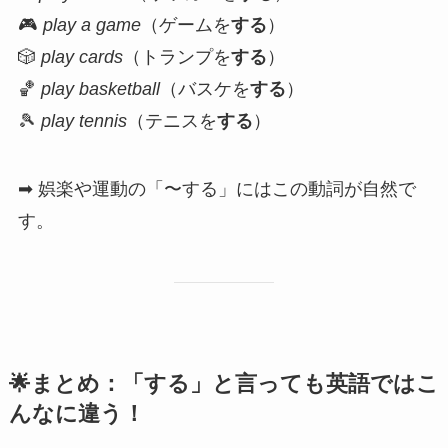
🎮
play a game
（ゲームを
する
）
🎲
play cards
（トランプを
する
）
🏀
play basketball
（バスケを
する
）
🎾
play tennis
（テニスを
する
）
➡ 娯楽や運動の「〜する」にはこの動詞が自然で
す。
🌟まとめ：「する」と言っても英語ではこ
んなに違う！