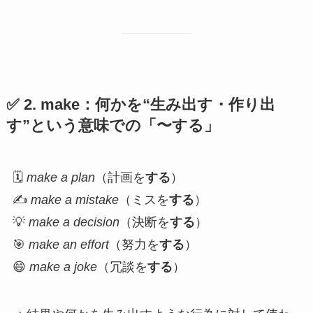
✅ 2.
make
：何かを“生み出す・作り出
す”という意味での「〜する」
🗓
make a plan
（計画を
する
）
✍️
make a mistake
（ミスを
する
）
💡
make a decision
（決断を
する
）
🎯
make an effort
（努力を
する
）
😄
make a joke
（冗談を
する
）