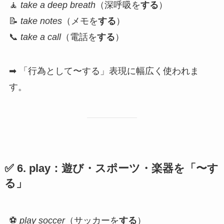
🧘
take a deep breath
（深呼吸を
する
）
📝
take notes
（メモを
する
）
📞
take a call
（電話を
する
）
➡ 「行為として〜する」表現に幅広く使われま
す。
✅ 6.
play
：遊び・スポーツ・楽器を「〜す
る」
⚽
play soccer
（サッカーを
する
）