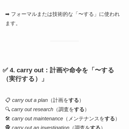
➡ フォーマルまたは技術的な「〜する」に使われ
ます。
✅ 4.
carry out
：計画や命令を「〜する
（実行する）」
📋
carry out a plan
（計画を
する
）
🔍
carry out research
（調査を
する
）
🛠
carry out maintenance
（メンテナンスを
する
）
🕵️
carry out an investigation
（調査を
する
）