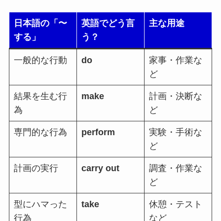
日本語の「〜
英語でどう言
主な用途
する」
う？
一般的な行動
do
家事・作業な
ど
結果を生む行
make
計画・決断な
為
ど
専門的な行為
perform
実験・手術な
ど
計画の実行
carry out
調査・作業な
ど
型にハマった
take
休憩・テスト
行為
など