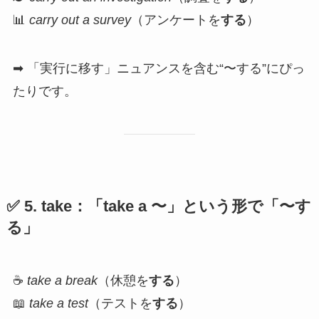
📊
carry out a survey
（アンケートを
する
）
➡ 「実行に移す」ニュアンスを含む“〜する”にぴっ
たりです。
✅ 5.
take
：「take a 〜」という形で「〜す
る」
☕
take a break
（休憩を
する
）
📖
take a test
（テストを
する
）