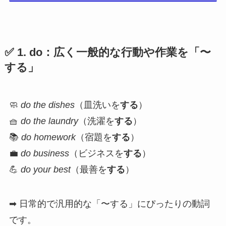
✅ 1.
do
：広く一般的な行動や作業を「〜
する」
🧼
do the dishes
（皿洗いを
する
）
🧺
do the laundry
（洗濯を
する
）
📚
do homework
（宿題を
する
）
💼
do business
（ビジネスを
する
）
💪
do your best
（最善を
する
）
➡ 日常的で汎用的な「〜する」にぴったりの動詞
です。