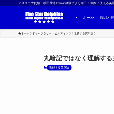
アメリカ大使館・横田基地16年の経験により確立！実際に使える英語習得法 | US
ホーム
原因と解
ホーム
ボキャブラリー・ビルディング
理解する英単語
丸暗記ではなく理解する英
理解する英単語