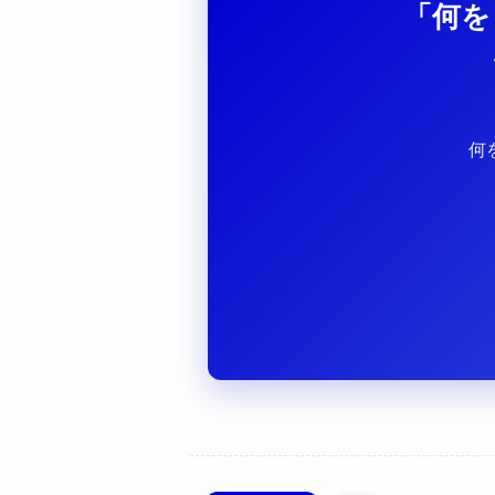
「何を
何