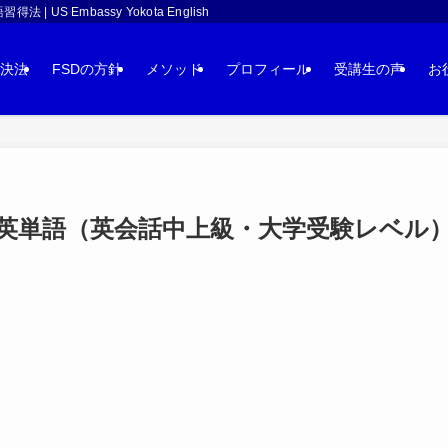
 Embassy Yokota English
決法
FSDの方針
メソッド
プロフィール
受講生の声
お
単語（英会話中上級・大学受験レベル）：sk