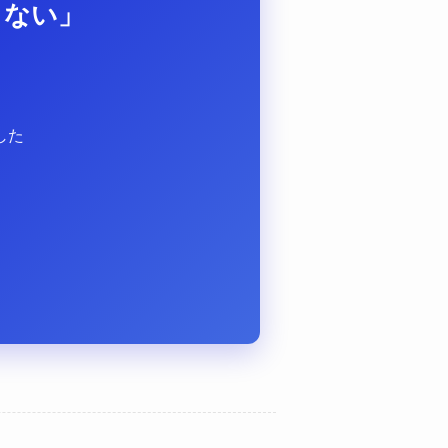
らない」
？
した