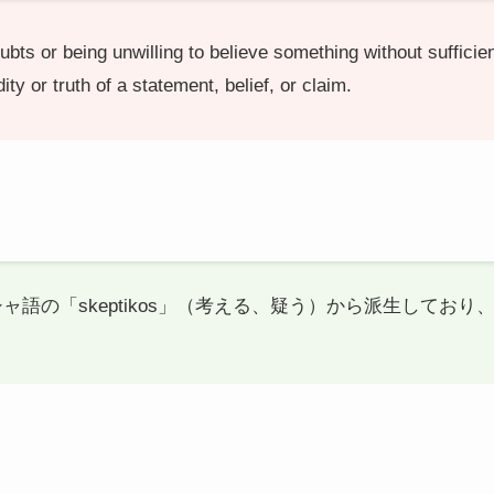
ubts or being unwilling to believe something without sufficie
ty or truth of a statement, belief, or claim.
ギリシャ語の「skeptikos」（考える、疑う）から派生して