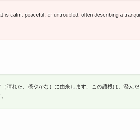
t is calm, peaceful, or untroubled, often describing a tranqu
erenus’（晴れた、穏やかな）に由来します。この語根は、澄
す。