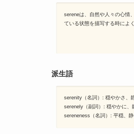
sereneは、自然や人々の
ている状態を描写する時によ
派生語
serenity（名詞）: 穏やかさ
serenely（副詞）: 穏やかに
sereneness（名詞）: 平穏、