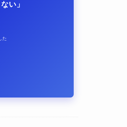
らない」
？
した