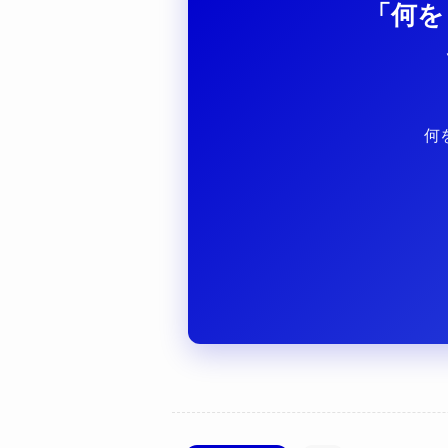
「何を
何