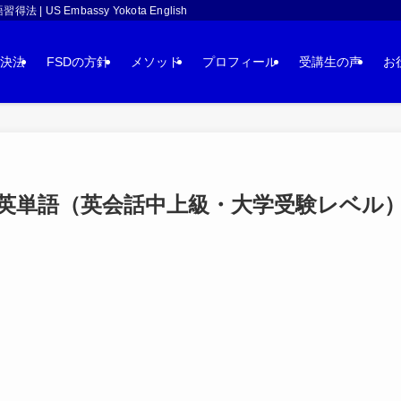
 Embassy Yokota English
決法
FSDの方針
メソッド
プロフィール
受講生の声
お
単語（英会話中上級・大学受験レベル）：s