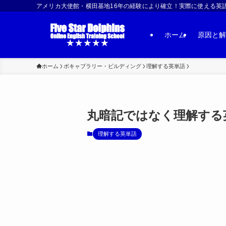
アメリカ大使館・横田基地16年の経験により確立！実際に使える英語習得法 | US
ホーム
原因と解
ホーム
ボキャブラリー・ビルディング
理解する英単語
丸暗記ではなく理解する英
理解する英単語