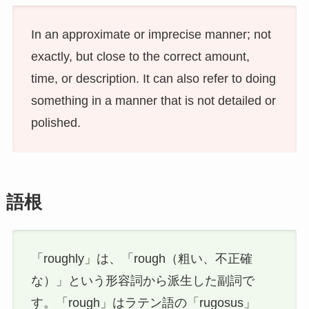
In an approximate or imprecise manner; not
exactly, but close to the correct amount,
time, or description. It can also refer to doing
something in a manner that is not detailed or
polished.
語根
「roughly」は、「rough（粗い、不正確
な）」という形容詞から派生した副詞で
す。「rough」はラテン語の「rugosus」