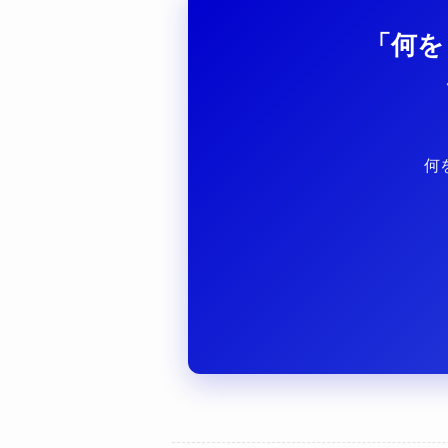
「何を
何