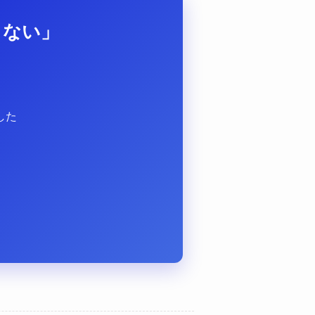
らない」
？
した