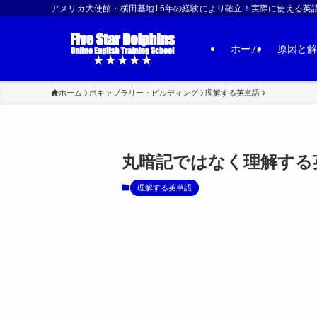
アメリカ大使館・横田基地16年の経験により確立！実際に使える英語習得法 | US
ホーム
原因と解
ホーム
ボキャブラリー・ビルディング
理解する英単語
丸暗記ではなく理解する英
理解する英単語