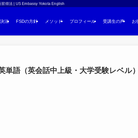
 Embassy Yokota English
決法
FSDの方針
メソッド
プロフィール
受講生の声
お
単語（英会話中上級・大学受験レベル）：