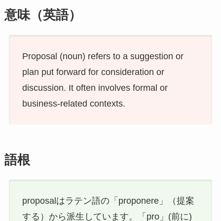
意味（英語）
Proposal (noun) refers to a suggestion or
plan put forward for consideration or
discussion. It often involves formal or
business-related contexts.
語根
proposalはラテン語の「proponere」（提案
する）から派生しています。「pro」(前に)