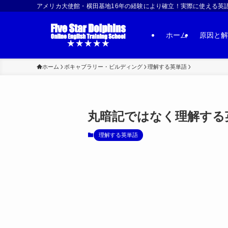
アメリカ大使館・横田基地16年の経験により確立！実際に使える英語習得法 | US
ホーム
原因と解
ホーム
ボキャブラリー・ビルディング
理解する英単語
丸暗記ではなく理解する英
理解する英単語