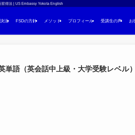
 Embassy Yokota English
決法
FSDの方針
メソッド
プロフィール
受講生の声
お
単語（英会話中上級・大学受験レベル）：ov