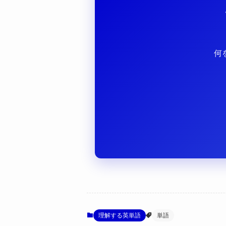
何
理解する英単語
単語