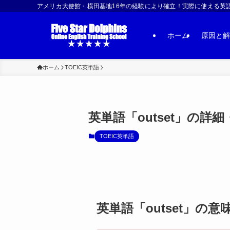
アメリカ大使館・横田基地16年の経験により確立！実際に使える英語習得法 | US
ホーム
原因と解
ホーム
TOEIC英単語
英単語「outset」の詳
TOEIC英単語
英単語「outset」の意