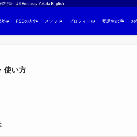
 Embassy Yokota English
決法
FSDの方針
メソッド
プロフィール
受講生の声
お
細・使い方
味