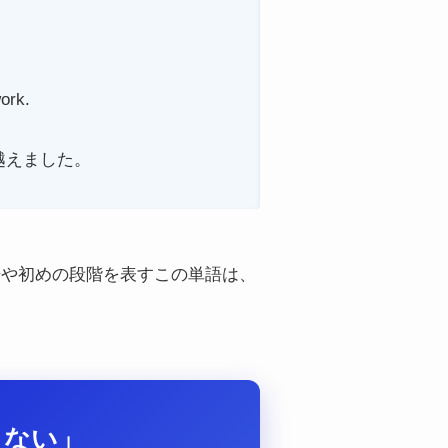
ork.
越えました。
始や初めの段階を表すこの単語は、
らない」