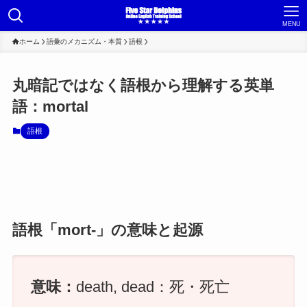
MENU
ホーム
語彙のメカニズム・本質
語根
丸暗記ではなく語根から理解する英単
語：mortal
語根
語根「mort-」の意味と起源
意味：
death, dead：死・死亡