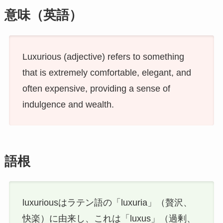
意味（英語）
Luxurious (adjective) refers to something
that is extremely comfortable, elegant, and
often expensive, providing a sense of
indulgence and wealth.
語根
luxuriousはラテン語の「luxuria」（贅沢、
快楽）に由来し、これは「luxus」（過剰、