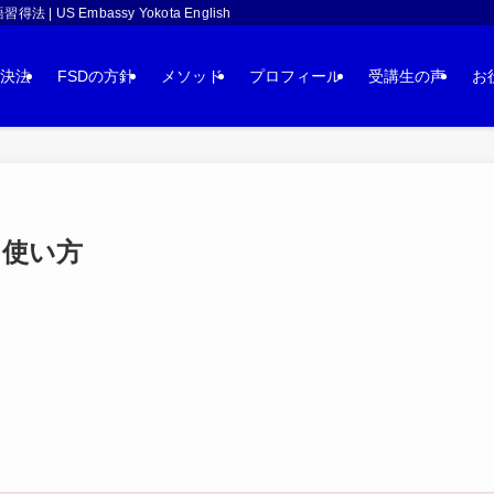
 Embassy Yokota English
決法
FSDの方針
メソッド
プロフィール
受講生の声
お
・使い方