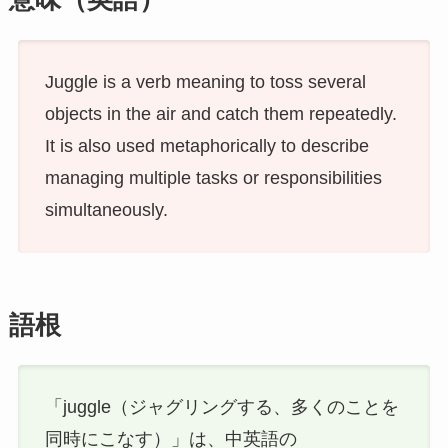
Juggle is a verb meaning to toss several
objects in the air and catch them repeatedly.
It is also used metaphorically to describe
managing multiple tasks or responsibilities
simultaneously.
語根
「juggle（ジャグリングする、多くのことを
同時にこなす）」は、中英語の