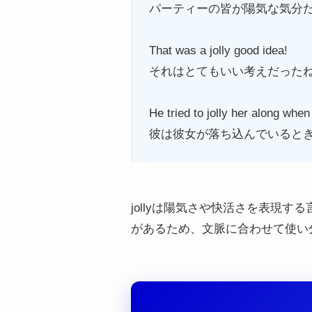
パーティーの皆が陽気な気分
That was a jolly good idea!
それはとてもいい考えだった
He tried to jolly her along when
彼は彼女が落ち込んでいると
jollyは陽気さや快活さを表現
があるため、文脈に合わせて使い