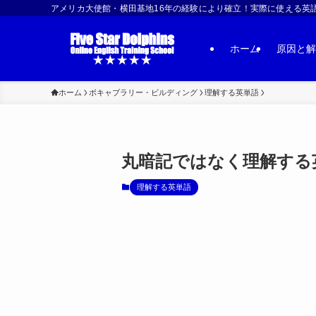
アメリカ大使館・横田基地16年の経験により確立！実際に使える英語習得法 | US
ホーム
原因と解
ホーム
ボキャブラリー・ビルディング
理解する英単語
丸暗記ではなく理解する英
理解する英単語