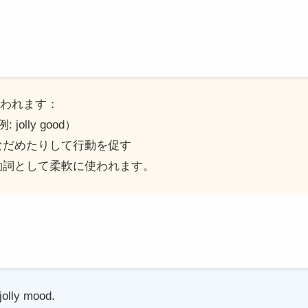
使われます：
jolly good）
したりなだめたりして行動を促す
動詞として柔軟に使われます。
jolly mood.