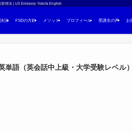
 Embassy Yokota English
決法
FSDの方針
メソッド
プロフィール
受講生の声
お
単語（英会話中上級・大学受験レベル）：j