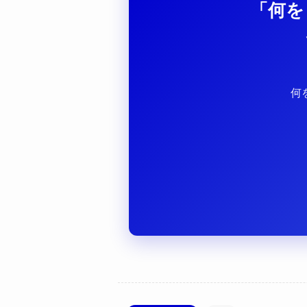
「何を
何