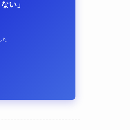
らない」
？
した