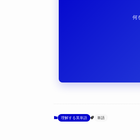
何
理解する英単語
単語