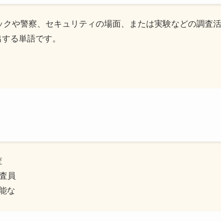
質チェックや警察、セキュリティの場面、または実験などの調査
出する単語です。
査
調査員
可能な