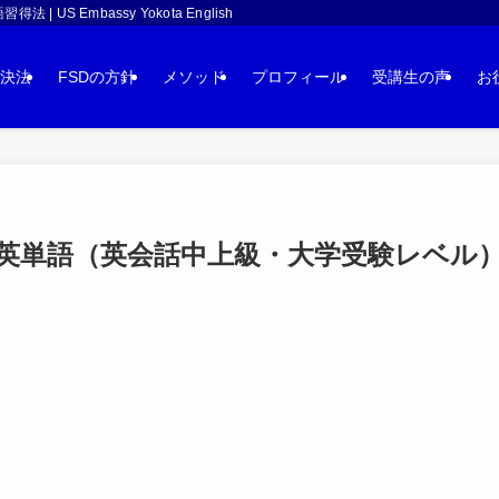
 Embassy Yokota English
決法
FSDの方針
メソッド
プロフィール
受講生の声
お
単語（英会話中上級・大学受験レベル）：i