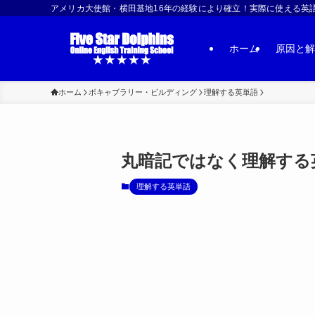
アメリカ大使館・横田基地16年の経験により確立！実際に使える英語習得法 | US
ホーム
原因と解
ホーム
ボキャブラリー・ビルディング
理解する英単語
丸暗記ではなく理解する英
理解する英単語