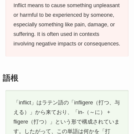
Inflict means to cause something unpleasant
or harmful to be experienced by someone,
especially something like pain, damage, or
suffering. It is often used in contexts
involving negative impacts or consequences.
語根
「inflict」はラテン語の「infligere（打つ、与
える）」から来ており、「in-（～に） +
fligere（打つ）」という形で構成されていま
す。したがって、この単語は何かを「打