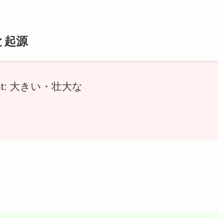
と起源
icent: 大きい・壮大な