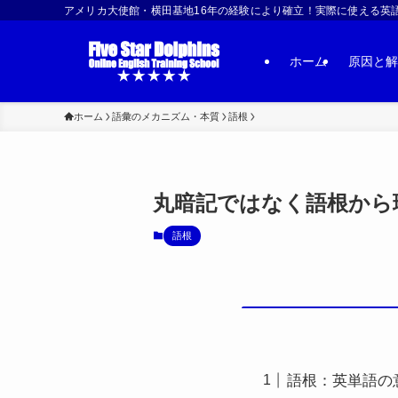
アメリカ大使館・横田基地16年の経験により確立！実際に使える英語習得法 | US
ホーム
原因と解
ホーム
語彙のメカニズム・本質
語根
丸暗記ではなく語根から理解
語根
語根：英単語の