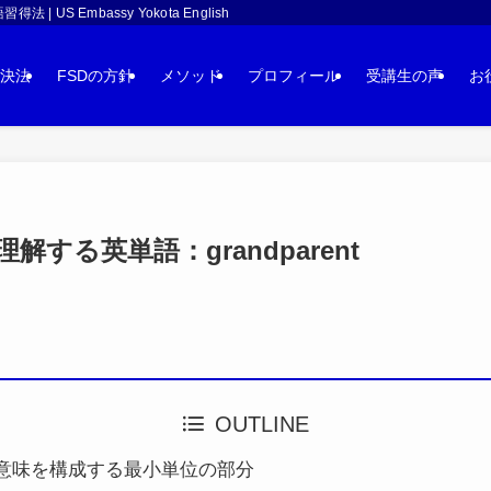
 Embassy Yokota English
決法
FSDの方針
メソッド
プロフィール
受講生の声
お
する英単語：grandparent
OUTLINE
意味を構成する最小単位の部分