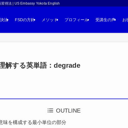
 Embassy Yokota English
決法
FSDの方針
メソッド
プロフィール
受講生の声
お
解する英単語：degrade
OUTLINE
意味を構成する最小単位の部分