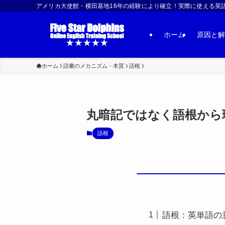
アメリカ大使館・横田基地16年の経験により確立！実際に使える英語習得法 | US
ホーム
原因と解
ホーム
語彙のメカニズム・本質
語根
丸暗記ではなく語根から理
語根
語根：英単語の