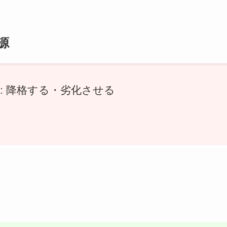
源
mote: 降格する・劣化させる