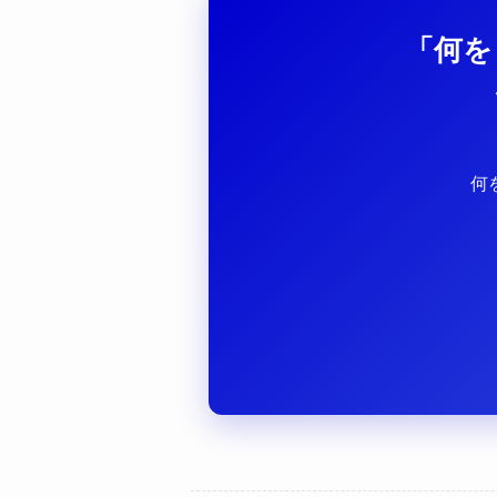
「何を
何