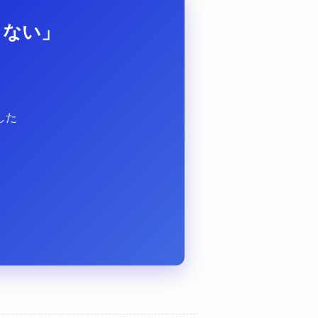
らない」
？
した