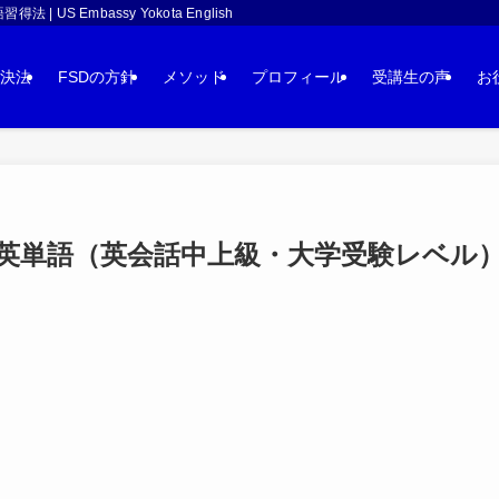
 Embassy Yokota English
決法
FSDの方針
メソッド
プロフィール
受講生の声
お
単語（英会話中上級・大学受験レベル）：co