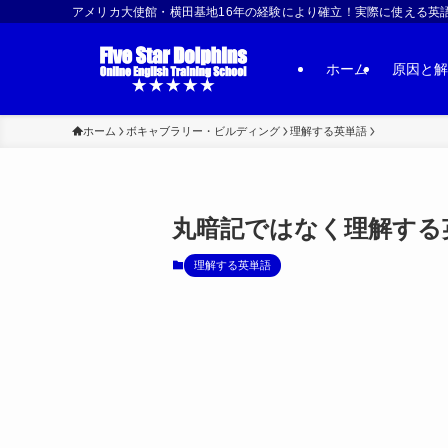
アメリカ大使館・横田基地16年の経験により確立！実際に使える英語習得法 | US
ホーム
原因と解
ホーム
ボキャブラリー・ビルディング
理解する英単語
丸暗記ではなく理解する英
理解する英単語