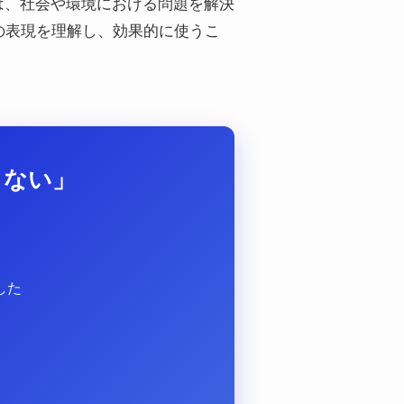
n」は、社会や環境における問題を解決
の表現を理解し、効果的に使うこ
らない」
？
した