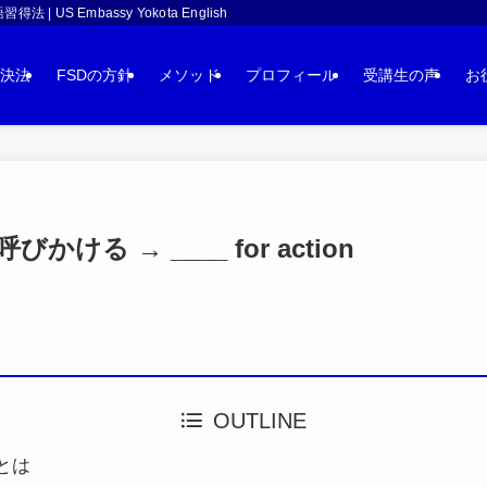
 Embassy Yokota English
決法
FSDの方針
メソッド
プロフィール
受講生の声
お
る → ____ for action
OUTLINE
とは