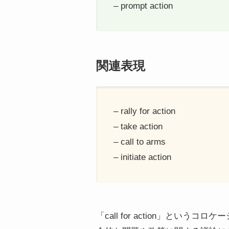
– prompt action
関連表現
– rally for action
– take action
– call to arms
– initiate action
「call for action」