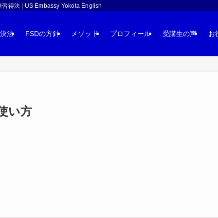
 Embassy Yokota English
決法
FSDの方針
メソッド
プロフィール
受講生の声
お
・使い方