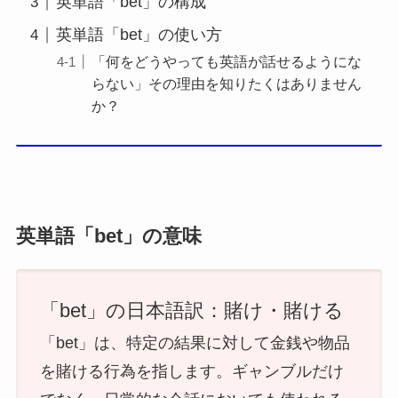
英単語「bet」の構成
英単語「bet」の使い方
「何をどうやっても英語が話せるようにな
らない」その理由を知りたくはありません
か？
英単語「bet」の意味
「bet」の日本語訳：賭け・賭ける
「bet」は、特定の結果に対して金銭や物品
を賭ける行為を指します。ギャンブルだけ