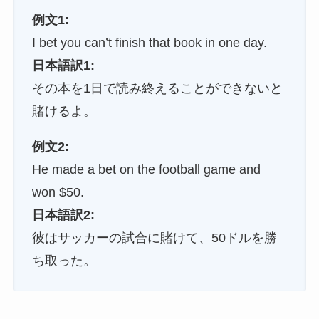
例文1:
I bet you can’t finish that book in one day.
日本語訳1:
その本を1日で読み終えることができないと
賭けるよ。
例文2:
He made a bet on the football game and
won $50.
日本語訳2:
彼はサッカーの試合に賭けて、50ドルを勝
ち取った。