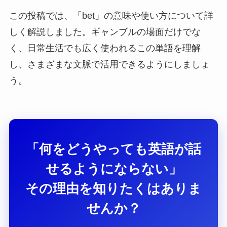
この投稿では、「bet」の意味や使い方について詳
しく解説しました。ギャンブルの場面だけでな
く、日常生活でも広く使われるこの単語を理解
し、さまざまな文脈で活用できるようにしましょ
う。
「何をどうやっても英語が話
せるようにならない」
その理由を知りたくはありま
せんか？