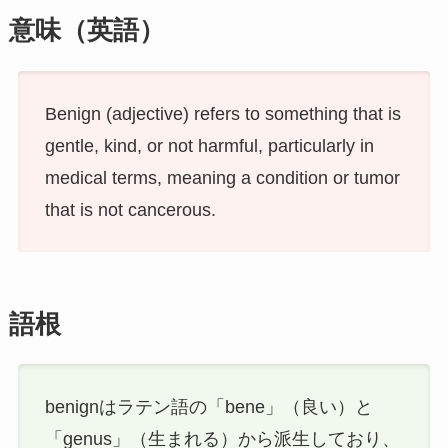
意味（英語）
Benign (adjective) refers to something that is
gentle, kind, or not harmful, particularly in
medical terms, meaning a condition or tumor
that is not cancerous.
語根
benignはラテン語の「bene」（良い）と
「genus」（生まれる）から派生しており、