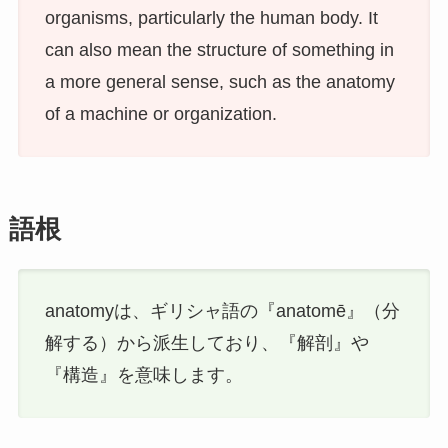
organisms, particularly the human body. It
can also mean the structure of something in
a more general sense, such as the anatomy
of a machine or organization.
語根
anatomyは、ギリシャ語の『anatomē』（分
解する）から派生しており、『解剖』や
『構造』を意味します。